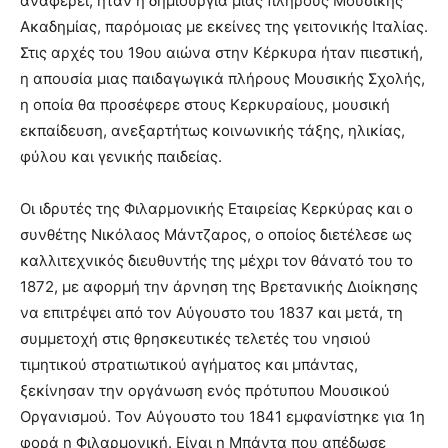
αναφέρει, ήταν η δημιουργία μιας πλήρους Μουσικής
Ακαδημίας, παρόμοιας με εκείνες της γειτονικής Ιταλίας.
Στις αρχές του 19ου αιώνα στην Κέρκυρα ήταν πιεστική,
η απουσία μιας παιδαγωγικά πλήρους Μουσικής Σχολής,
η οποία θα προσέφερε στους Κερκυραίους, μουσική
εκπαίδευση, ανεξαρτήτως κοινωνικής τάξης, ηλικίας,
φύλου και γενικής παιδείας.
Οι ιδρυτές της Φιλαρμονικής Εταιρείας Κερκύρας και ο
συνθέτης Νικόλαος Μάντζαρος, ο οποίος διετέλεσε ως
καλλιτεχνικός διευθυντής της μέχρι τον θάνατό του το
1872, με αφορμή την άρνηση της Βρετανικής Διοίκησης
να επιτρέψει από τον Αύγουστο του 1837 και μετά, τη
συμμετοχή στις θρησκευτικές τελετές του νησιού
τιμητικού στρατιωτικού αγήματος και μπάντας,
ξεκίνησαν την οργάνωση ενός πρότυπου Μουσικού
Οργανισμού. Τον Αύγουστο του 1841 εμφανίστηκε για 1η
φορά η Φιλαρμονική. Είναι η Μπάντα που απέδωσε