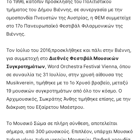
Το 1996, κατόπιν πρόσκλησης του Πολιτιστικού
τμήματος του Δήμου Βιέννης, σε συνεργασία με την
ομοσπονδία Πνευστών της Αυστρίας, η ΦΕΜ συμμετείχε
στο 17ο Πανευρωπαϊκό Φεστιβάλ Φιλαρμονικών της
Βιέννης.
Τον Ιούλιο του 2016,προσκλήθηκε και πάλι στην Βιέννη,
για συμμετοχή στο
Διεθνές Φεστιβάλ Μουσικών
Συγκροτημάτων
, Word Orchestra Festival Vienna, όπου
σε συναυλία τις 31 Ιουλίου, στην χρυσή αίθουσα της
Musikverein, τιμήθηκε με το 1ο Χρυσό βραβείο, μεταξύ
19 μουσικών συγκροτημάτων από όλο τον κόσμο. Ο
Αρχιμουσικός, Σωκράτης Άνθης τιμήθηκε επίσης, με την
διάκριση του Εξαίρετου Μαέστρου.
Το Μουσικό Σώμα σε πλήρη σύνθεση, αποτελείται
σήμερα, από 300 μουσικούς. Επιπλέον, υπάρχει Μουσικό
τμήμα νέων, τμήμα μικρών Μουσικών, Παιδική χορωδία