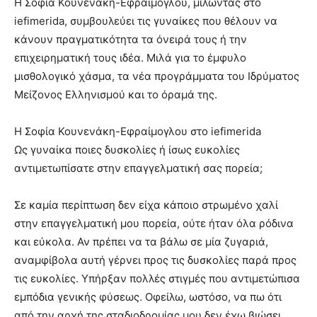
Η Σοφία Κουνενάκη-Εφραίμογλου, μιλώντας στο
iefimerida, συμβουλεύει τις γυναίκες που θέλουν να
κάνουν πραγματικότητα τα όνειρά τους ή την
επιχειρηματική τους ιδέα. Μιλά για το έμφυλο
μισθολογικό χάσμα, τα νέα προγράμματα του Ιδρύματος
Μείζονος Ελληνισμού και το όραμά της.
Η Σοφία Κουνενάκη-Εφραίμογλου στο iefimerida
Ως γυναίκα ποιες δυσκολίες ή ίσως ευκολίες
αντιμετωπίσατε στην επαγγελματική σας πορεία;
Σε καμία περίπτωση δεν είχα κάποιο στρωμένο χαλί
στην επαγγελματική μου πορεία, ούτε ήταν όλα ρόδινα
και εύκολα. Αν πρέπει να τα βάλω σε μία ζυγαριά,
αναμφίβολα αυτή γέρνει προς τις δυσκολίες παρά προς
τις ευκολίες. Υπήρξαν πολλές στιγμές που αντιμετώπισα
εμπόδια γενικής φύσεως. Οφείλω, ωστόσο, να πω ότι
από την αρχή της σταδιοδρομίας μου δεν έχω βιώσει