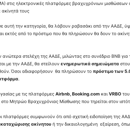
Α) στις ηλεκτρονικές πλατφόρμες βραχυχρόνιων μισθώσεων ό
α ακίνητά τους
 σε αυτή την κατηγορία, θα λάβουν ραβασάκι από την ΑΑΔΕ, ύ
ι εκτός από το πρόστιμο που θα πληρώσουν θα δουν το ακίνητ
 ανώτερα στελέχη της ΑΑΔΕ, μιλώντας στο συνέδριο BNB για 
αι με την ΑΑΔΕ, θα στείλουν
ενημερωτικά σημειώματα
στους
θούν. Όσοι αδιαφορήσουν θα πληρώσουν το
πρόστιμο των 5
λατφόρμα
.
γασίας με τις πλατφόρμες
Airbnb, Booking.com
και
VRBO
του 
 στο Μητρώο Βραχυχρόνιας Μίσθωσης που τηρείται στον ιστό
οι πλατφόρμες συμφωνούν ότι από σχετική ειδοποίηση της ΑΑΔ
 καταχώρισης ακίνητου
ή την δικαιολογημένη εξαίρεση, όπως