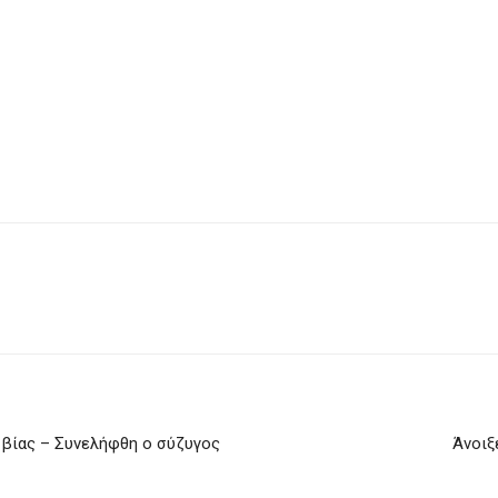
 βίας – Συνελήφθη ο σύζυγος
Άνοιξ