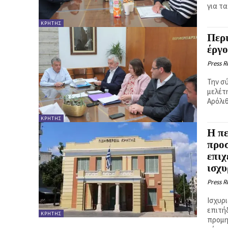
για τ
ΚΡΉΤΗΣ
Περι
έργ
Press 
Την σ
μελέτ
Αρόλιθ
ΚΡΉΤΗΣ
Η πε
προ
επιχ
ισχυ
Press 
Ισχυρι
επιτή
ΚΡΉΤΗΣ
προμη