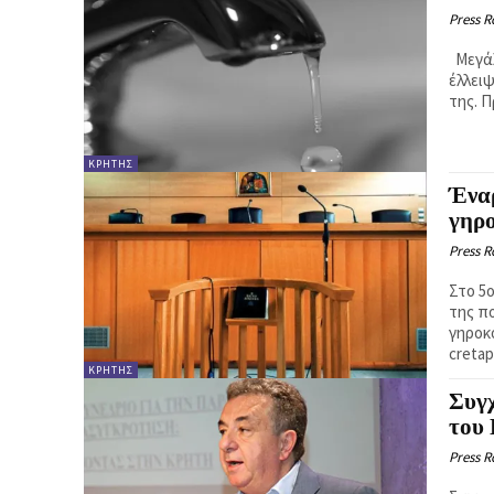
Press 
Μεγάλα είναι πλέον τα προβλήματα που έχει η Κρήτη στο θέμα της
έλλει
τ
ΚΡΉΤΗΣ
Έναρ
γηρ
Press 
Στο 5
της π
γηροκομείο
cretap
ΚΡΉΤΗΣ
Συγ
του
Press 