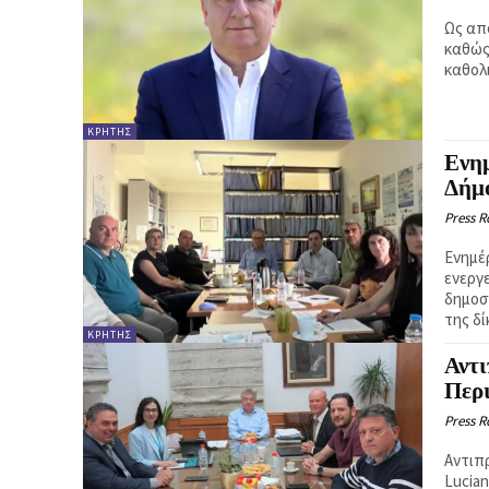
Ως απ
καθώς
καθολι
ΚΡΉΤΗΣ
Ενη
Δήμο
Press 
Ενημέ
ενεργ
δημοσ
της δί
ΚΡΉΤΗΣ
Αντ
Περ
Press 
Αντιπ
Lucia