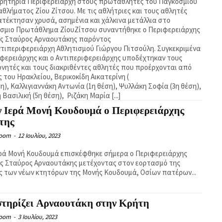
ρητήρια Περιφερειάρχη στους πρωταθλητές του Παγκόσμιου
θλήματος Ζίου Ζίτσου. Με τις αθλήτριες και τους αθλητές
ατέκτησαν χρυσά, ασημένια και χάλκινα μετάλλια στο
σμιο Πρωτάθλημα ΖίουΖίτσου συναντήθηκε ο Περιφερειάρχης
ς Σταύρος Αρναουτάκης παρόντος
ντιπεριφερειάρχη Αθλητισμού Γιώργου Πιτσούλη. Συγκεκριμένα
ιφερειάρχης και ο Αντιπεριφερειάρχης υποδέχτηκαν τους
νητές και τους διακριθέντες αθλητές που προέρχονται από
 του Ηρακλείου, Βερικοκίδη Αικατερίνη (
η), Καλλιγιαννάκη Αντωνία (1η θέση), Ψυλλάκη Σοφία (3η θέση),
 Βασιλική (5η θέση), Ριζάκη Μαρία [...]
ν Ιερά Μονή Κουδουμά ο Περιφερειάρχης
της
Room
-
12 Ιουλίου, 2023
ερά Μονή Κουδουμά επισκέφθηκε σήμερα ο Περιφερειάρχης
ς Σταύρος Αρναουτάκης μετέχοντας στον εορτασμό της
ς των νέων κτητόρων της Μονής Κουδουμά, Οσίων πατέρων...
στηρίζει Αρναουτάκη στην Κρήτη
Room
-
3 Ιουλίου, 2023