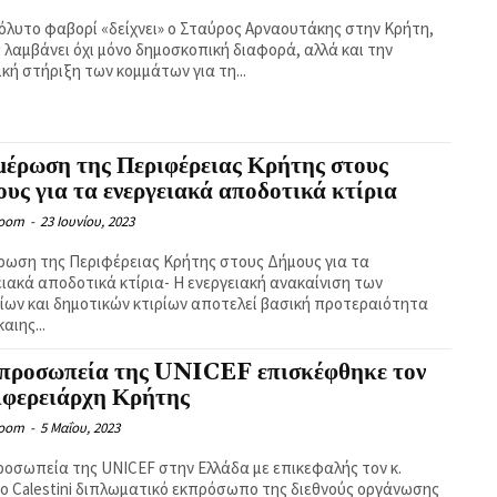
όλυτο φαβορί «δείχνει» ο Σταύρος Αρναουτάκης στην Κρήτη,
 λαμβάνει όχι μόνο δημοσκοπική διαφορά, αλλά και την
κή στήριξη των κομμάτων για τη...
μέρωση της Περιφέρειας Κρήτης στους
υς για τα ενεργειακά αποδοτικά κτίρια
Room
-
23 Ιουνίου, 2023
ρωση της Περιφέρειας Κρήτης στους Δήμους για τα
ειακά αποδοτικά κτίρια- Η ενεργειακή ανακαίνιση των
ίων και δημοτικών κτιρίων αποτελεί βασική προτεραιότητα
καιης...
ιπροσωπεία της UNICEF επισκέφθηκε τον
ιφερειάρχη Κρήτης
Room
-
5 Μαΐου, 2023
ροσωπεία της UNICEF στην Ελλάδα με επικεφαλής τον κ.
no Calestini διπλωματικό εκπρόσωπο της διεθνούς οργάνωσης