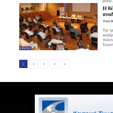
μέσω..
Η θέ
ανα
Press 
Την τ
αναδρ
πολιτ
Ένωση.
ΚΡΉΤΗΣ
1
2
3
4