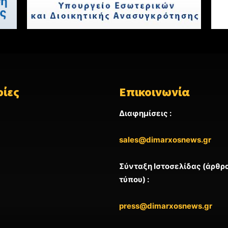
ίες
Επικοινωνία
Διαφημίσεις :
sales@dimarxosnews.gr
Σύνταξη Ιστοσελίδας (άρθρα
τύπου) :
press@dimarxosnews.gr