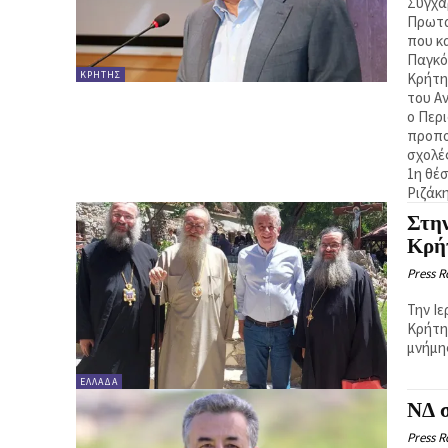
Συγχα
Πρωτα
που κ
Παγκό
ΚΡΉΤΗΣ
Κρήτη
του Α
ο Περ
προπο
σχολές
1η θέσ
Ριζάκη
Στη
Κρή
Press 
Την Ι
Κρήτη
μνήμη
ΕΛΛΑΔΑ
ΝΔ 
Press 