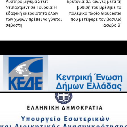
Αυστηρό μήνυμα Στέιτ
Βρετανία: 3,5 αιώνες μετά τη
Ντιπάρτμεντ σε Τουρκία: Η
βύθισή του βρέθηκε το
εδαφική ακεραιότητα όλων
πολεμικό πλοίο Gloucester
των χωρών πρέπει να γίνεται
που μετέφερε τον βασιλιά
σεβαστή
Ιάκωβο Β΄