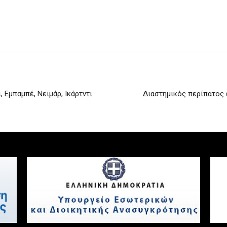
 Εμπαμπέ, Νεϊμάρ, Ικάρτντι
Διαστημικός περίπατος