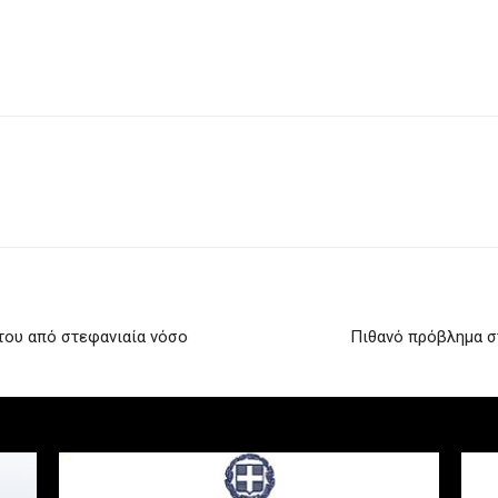
του από στεφανιαία νόσο
Πιθανό πρόβλημα στ