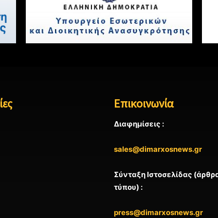
ίες
Επικοινωνία
Διαφημίσεις :
sales@dimarxosnews.gr
Σύνταξη Ιστοσελίδας (άρθρα
τύπου) :
press@dimarxosnews.gr