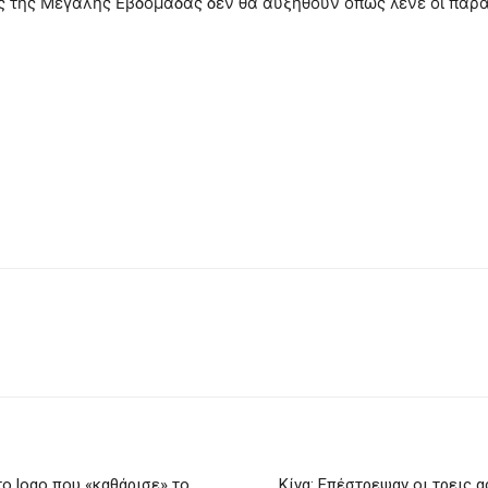
ς της Μεγάλης Εβδομάδας δεν θα αυξηθούν όπως λένε οι παρα
το logo που «καθάρισε» το
Κίνα: Επέστρεψαν οι τρεις 