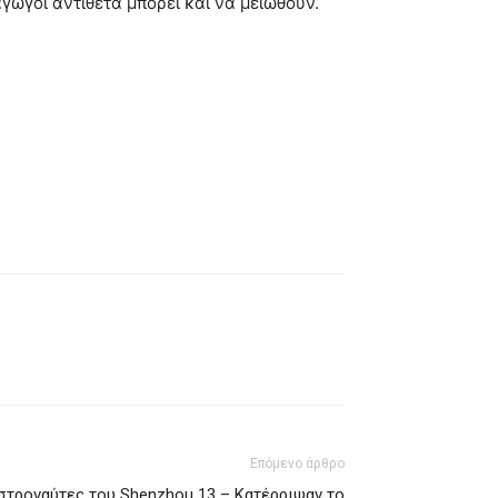
γωγοί αντίθετα μπορεί και να μειωθούν.
Επόμενο άρθρο
αστροναύτες του Shenzhou 13 – Κατέρριψαν το