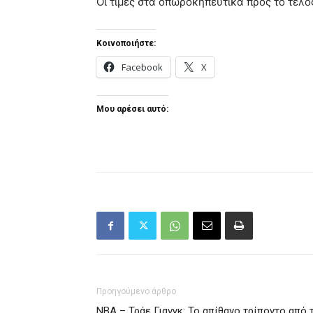
Οι τιμές στα οπωροκηπευτικά προς το τέλο
Κοινοποιήστε:
Facebook
X
Μου αρέσει αυτό:
Προηγούμενο άρθρο
NBA – Τράε Γιανγκ: Το απίθανο τρίποντο από 