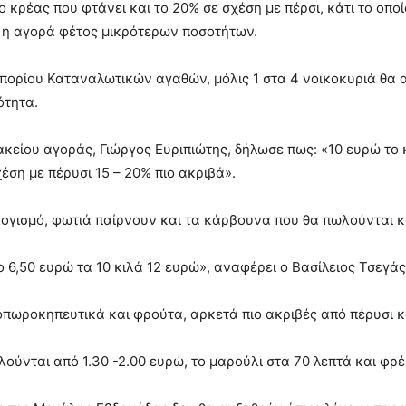
ο κρέας που φτάνει και το 20% σε σχέση με πέρσι, κάτι το οπο
 η αγορά φέτος μικρότερων ποσοτήτων.
πορίου Καταναλωτικών αγαθών, μόλις 1 στα 4 νοικοκυριά θα 
ότητα.
ίου αγοράς, Γιώργος Ευριπιώτης, δήλωσε πως: «10 ευρώ το κι
έση με πέρυσι 15 – 20% πιο ακριβά».
ογισμό, φωτιά παίρνουν και τα κάρβουνα που θα πωλούνται 
λο 6,50 ευρώ τα 10 κιλά 12 ευρώ», αναφέρει ο Βασίλειος Τσεγ
, οπωροκηπευτικά και φρούτα, αρκετά πιο ακριβές από πέρυσι 
ύνται από 1.30 -2.00 ευρώ, το μαρούλι στα 70 λεπτά και φρ