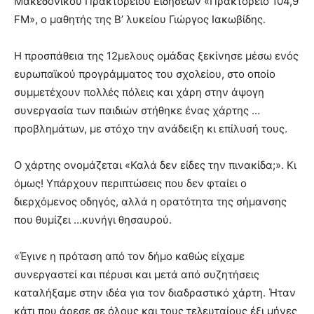
Μακεδονικού Πρακτορείου Ειδήσεων «Πρακτορείο 104,9
FM», ο μαθητής της Β’ λυκείου Γιώργος Ιακωβίδης.
Η προσπάθεια της 12μελους ομάδας ξεκίνησε μέσω ενός
ευρωπαϊκού προγράμματος του σχολείου, στο οποίο
συμμετέχουν πολλές πόλεις και χάρη στην άψογη
συνεργασία των παιδιών στήθηκε ένας χάρτης …
προβλημάτων, με στόχο την ανάδειξη κι επίλυσή τους.
Ο χάρτης ονομάζεται «Καλά δεν είδες την πινακίδα;». Κι
όμως! Υπάρχουν περιπτώσεις που δεν φταίει ο
διερχόμενος οδηγός, αλλά η ορατότητα της σήμανσης
που θυμίζει …κυνήγι θησαυρού.
«Έγινε η πρόταση από τον δήμο καθώς είχαμε
συνεργαστεί και πέρυσι και μετά από συζητήσεις
καταλήξαμε στην ιδέα για τον διαδραστικό χάρτη. Ήταν
κάτι που άρεσε σε όλους και τους τελευταίους έξι μήνες