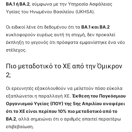
BA.1 ή BA.2
, σύμφωνα με την Υπηρεσία Ασφάλειας
Υγείας του Ηνωμένου Βασιλείου (UKHSA).
Οι ειδικοί λένε ότι δεδομένου ότι τα
BA.1 και BA.2
κυκλοφορούν ευρέως αυτή τη στιγμή, δεν προκαλεί
έκπληξη το γεγονός ότι πρόσφατα εμφανίστηκε ένα νέο
στέλεχος.
Πιο μεταδοτικό το ΧΕ από την Όμικρον
2;
Οι ερευνητές εξακολουθούν να μελετούν πόσο εύκολα
εξαπλώνεται η παραλλαγή XE.
Έκθεση του Παγκόσμιου
Οργανισμού Υγείας (ΠΟΥ) της 5ης Απριλίου αναφέρει
ότι το XE είναι περίπου 10% πιο μεταδοτικό από το
BA.2
, αλλά σημειώνει ότι ο αριθμός απαιτεί περαιτέρω
επιβεβαίωση.