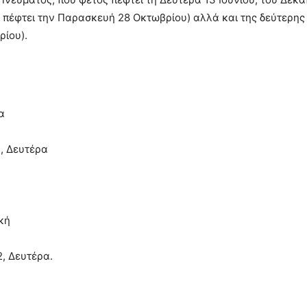
ς πέφτει την Παρασκευή 28 Οκτωβρίου) αλλά και της δεύτερη
ρίου).
α
, Δευτέρα
κή
, Δευτέρα.