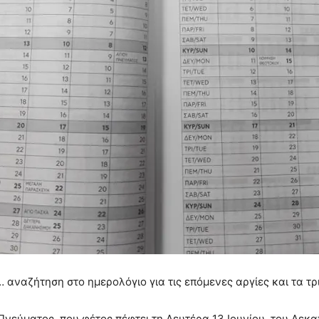
… αναζήτηση στο ημερολόγιο για τις επόμενες αργίες και τα τρ
Πνεύματος, που φέτος πέφτει τη Δευτέρα 13 Ιουνίου, του Δεκ