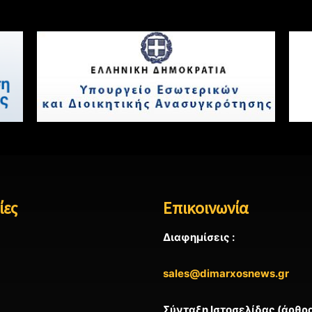
ίες
Επικοινωνία
Διαφημίσεις :
sales@dimarxosnews.gr
Σύνταξη Ιστοσελίδας (άρθρα