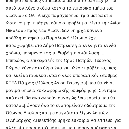
ποδηλατόδρομος να περάσει μέσα από τα «τείχη». Για
αυτό τον λόγο ακόμα και για το εμπορικό τμήμα του
λιμανιού ο ΟΛΠΑ είχε παραχωρήσει τρία μέτρα έτσι
ώστε να μην υπάρχει κάποιο πρόβλημα. Μετά την Αγίου
Νικολάου προς Νέο Λιμάνι δεν υπήρχε κανένα
πρόβλημα αφού το Παραλιακό Μέτωπο έχει
παραχωρηθεί στο Δήμο Πατρέων για ενενήντα εννέα
χρόνια, περιμένοντας τη διαβόητη ανάπλαση….
Επιπλέον, ο επικεφαλής της Ώρας Πατρών, Γιώργος
Ρώρος, έθεσε στο θέμα ένα επί πλέον πρόβλημα, μιας
και εκεί κατασκευάζεται ο νέος υπεραστικός σταθμός
ΚΤΕΛ Πάτρας (Μύλους Αγίου Γεωργίου) που θα είναι
μόνιμα σημείο κυκλοφοριακής συμφόρησης. Σύντομα
από εκεί, θα αναχωρούν συνεχώς λεωφορεία που θα
καταλαμβάνουν όλο το εναπομείναν οδόστρωμα της
Όθωνος Αμαλίας και με συχνότητα λίγων λεπτών.
Ο Δήμαρχος κ.Πελετίδης βρήκε ευκαιρία να επιτεθεί για
άλλη μία φορά κατά πάντων, που πήραν απόφαση να