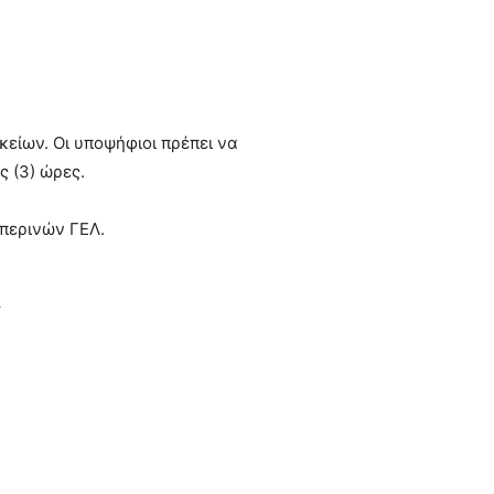
κείων. Οι υποψήφιοι πρέπει να
ς (3) ώρες.
σπερινών ΓΕΛ.
Λ