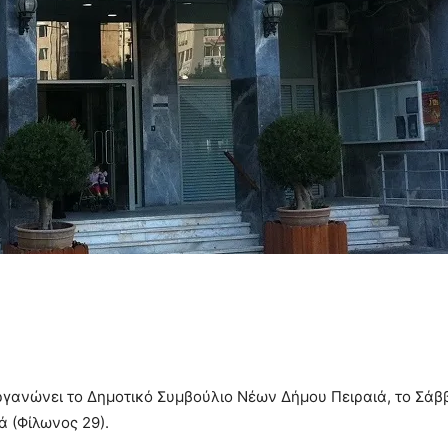
γανώνει το Δημοτικό Συμβούλιο Νέων Δήμου Πειραιά, το Σάββα
ά (Φίλωνος 29).