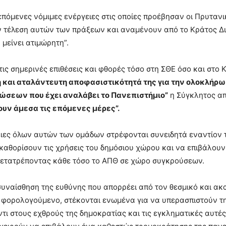
επόμενες νόμιμες ενέργειες στις οποίες προέβησαν οι Πρυτανι
 τέλεση αυτών των πράξεων και αναμένουν από το Κράτος Δικ
μείνει ατιμώρητη”.
ς σημερινές επιθέσεις και φθορές τόσο στη ΣΘΕ όσο και στο Κ
 και αταλάντευτη αποφασιστικότητά της για την ολοκλήρωσ
ώσεων που έχει αναλάβει το Πανεπιστήμιο”
η Σύγκλητος α
υν άμεσα τις επόμενες μέρες”.
ειες όλων αυτών των ομάδων στρέφονται συνειδητά εναντίον 
 καθορίσουν τις χρήσεις του δημόσιου χώρου και να επιβάλουν
 μετατρέποντας κάθε τόσο το ΑΠΘ σε χώρο συγκρούσεων.
υναίσθηση της ευθύνης που απορρέει από τον θεσμικό και ακ
 φορολογούμενο, στέκονται ενωμένα για να υπερασπιστούν τ
τι στους εχθρούς της δημοκρατίας και τις εγκληματικές αυτές