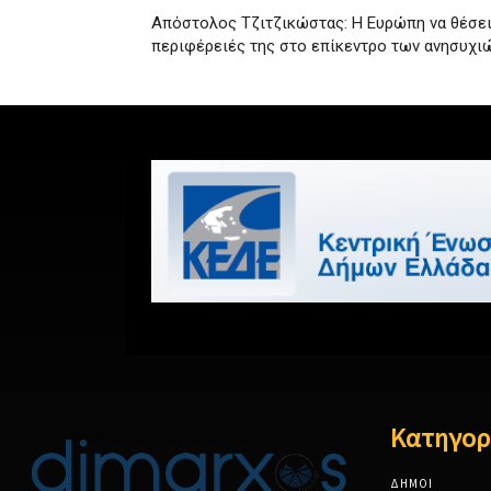
Απόστολος Τζιτζικώστας: Η Ευρώπη να θέσει 
περιφέρειές της στο επίκεντρο των ανησυχι
Κατηγορ
ΔΗΜΟΙ