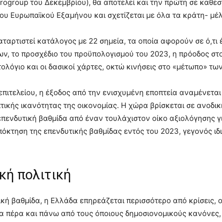
rogroup του Δεκεμβρίου), θα αποτελεί και την πρώτη σε καθε
 του Ευρωπαϊκού Εξαμήνου και σχετίζεται με όλα τα κράτη- μέ
ταρτιστεί κατάλογος με 22 σημεία, τα οποία αφορούν σε ό,τι 
ων, το προσχέδιο του προϋπολογισμού του 2023, η πρόοδος στ
λόγιο και οι δασικοί χάρτες, οκτώ κινήσεις στο «μέτωπο» των
ιτελείου, η έξοδος από την ενισχυμένη εποπτεία αναμένεται 
τικής ικανότητας της οικονομίας. Η χώρα βρίσκεται σε ανοδι
 επενδυτική βαθμίδα από έναν τουλάχιστον οίκο αξιολόγησης 
όκτηση της επενδυτικής βαθμίδας εντός του 2023, γεγονός ιδι
κή πολιτική
ική βαθμίδα, η Ελλάδα επηρεάζεται περισσότερο από κρίσεις, 
α πέρα και πάνω από τους όποιους δημοσιονομικούς κανόνες, 