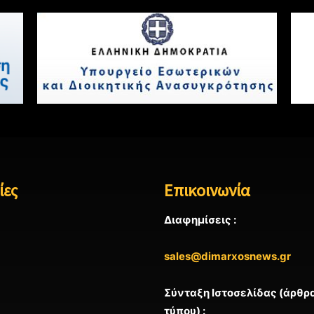
ίες
Επικοινωνία
Διαφημίσεις :
sales@dimarxosnews.gr
Σύνταξη Ιστοσελίδας (άρθρα
τύπου) :