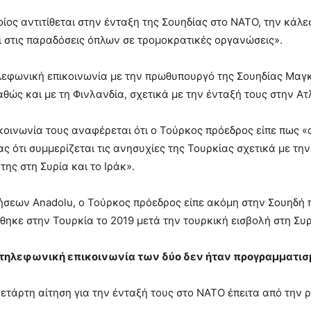
ίος αντιτίθεται στην ένταξη της Σουηδίας στο ΝΑΤΟ, την κάλε
αι στις παραδόσεις όπλων σε τρομοκρατικές οργανώσεις».
λεφωνική επικοινωνία με την πρωθυπουργό της Σουηδίας Μαγ
θώς και με τη Φινλανδία, σχετικά με την ένταξή τους στην Ατ
κοινωνία τους αναφέρεται ότι ο Τούρκος πρόεδρος είπε πως «
ς ότι συμμερίζεται τις ανησυχίες της Τουρκίας σχετικά με τ
ης στη Συρία και το Ιράκ».
ήσεων Anadolu, ο Τούρκος πρόεδρος είπε ακόμη στην Σουηδή π
κε στην Τουρκία το 2019 μετά την τουρκική εισβολή στη Συρ
 τηλεφωνική επικοινωνία των δύο δεν ήταν προγραμματι
ετάρτη αίτηση για την ένταξή τους στο ΝΑΤΟ έπειτα από την 