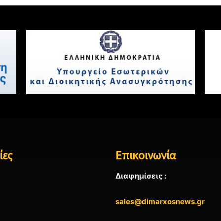
ίες
Επικοινωνία
Διαφημίσεις :
sales@dimarxosnews.gr