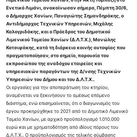
Ενετικό Λιμάνι, ανακοίνωσαν σήμερα, Πέμπτη 30/6,
ο Δήμαρχος Χανίων, Παναγιώτης Σημανδηράκης, ο
Αντιδήμαρχος Τεχνικών Υπηρεσιών, Μιχάλης
Καλογριδάκης, και ο Πρόεδρος του Δημοτικού
Λιμενικού Ταμείου Χανίων (Δ.Λ.Τ.Χ.), Μανώλης
Κοτσιφάκης, κατά τη διάρκεια κοινής αυτοψίας που
πραγματοποίησαν, στο σημείο, παρουσία του
εκπροσώπου της αναδόχου εταιρείας και
υπηρεσιακών παραγόντων της Δ/νσης Τεχνικών
Υπηρεσιών του Δήμου και του Δ.Λ.Τ.Χ..
Οι εργασίες για την αποπεράτωση του κτηρίου,
αναμένεται να ξεκινήσουν το αμέσως επόμενο
διάστημα, ενώ επισημαίνεται, ότι ο διαγωνισμός του
έργου προκηρύχθηκε το 2021 από το Δημοτικό Λιμενικό
Ταμείο Χανίων, με αρχικό προϋπολογισμό 1.010.000
ευρώ και με χρηματοδότηση από ιδίους πόρους του
Δ.Λ.Τ.Χ.. Ο προϋπολογισμός της τελικής σύμβασης