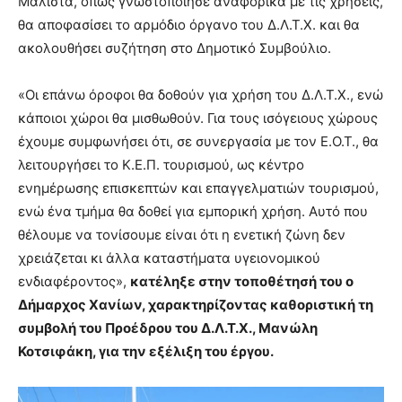
Μάλιστα, όπως γνωστοποίησε αναφορικά με τις χρήσεις,
θα αποφασίσει το αρμόδιο όργανο του Δ.Λ.Τ.Χ. και θα
ακολουθήσει συζήτηση στο Δημοτικό Συμβούλιο.
«Οι επάνω όροφοι θα δοθούν για χρήση του Δ.Λ.Τ.Χ., ενώ
κάποιοι χώροι θα μισθωθούν. Για τους ισόγειους χώρους
έχουμε συμφωνήσει ότι, σε συνεργασία με τον Ε.Ο.Τ., θα
λειτουργήσει το Κ.Ε.Π. τουρισμού, ως κέντρο
ενημέρωσης επισκεπτών και επαγγελματιών τουρισμού,
ενώ ένα τμήμα θα δοθεί για εμπορική χρήση. Αυτό που
θέλουμε να τονίσουμε είναι ότι η ενετική ζώνη δεν
χρειάζεται κι άλλα καταστήματα υγειονομικού
ενδιαφέροντος»,
κατέληξε στην τοποθέτησή του ο
Δήμαρχος Χανίων, χαρακτηρίζοντας καθοριστική τη
συμβολή του Προέδρου του Δ.Λ.Τ.Χ., Μανώλη
Κοτσιφάκη, για την εξέλιξη του έργου.