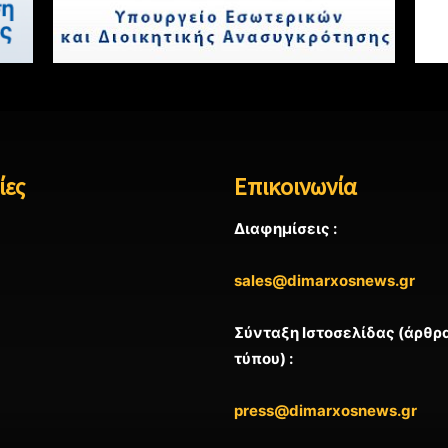
ίες
Επικοινωνία
Διαφημίσεις :
sales@dimarxosnews.gr
Σύνταξη Ιστοσελίδας (άρθρα
τύπου) :
press@dimarxosnews.gr