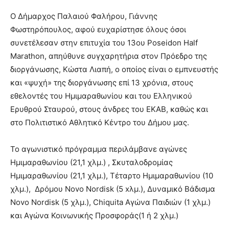
Ο Δήμαρχος Παλαιού Φαλήρου, Γιάννης
Φωστηρόπουλος, αφού ευχαρίστησε όλους όσοι
συνετέλεσαν στην επιτυχία του 13
ου
Poseidon Half
Marathon, απηύθυνε συγχαρητήρια στον Πρόεδρο της
διοργάνωσης, Κώστα Λιαπή, ο οποίος είναι ο εμπνευστής
και «ψυχή» της διοργάνωσης επί 13 χρόνια, στους
εθελοντές του Ημιμαραθωνίου και του Ελληνικού
Ερυθρού Σταυρού, στους άνδρες του ΕΚΑΒ, καθώς και
στο Πολιτιστικό Αθλητικό Κέντρο του Δήμου μας.
Το αγωνιστικό πρόγραμμα περιλάμβανε αγώνες
Ημιμαραθωνίου (21,1 χλμ.) , Σκυταλοδρομίας
Ημιμαραθωνίου (21,1 χλμ.), Τέταρτο Ημιμαραθωνίου (10
χλμ.), Δρόμου Novo Nordisk (5 xλμ.), Δυναμικό Βάδισμα
Novo Nordisk (5 χλμ.), Chiquita Αγώνα Παιδιών (1 χλμ.)
και Αγώνα Κοινωνικής Προσφοράς(1 ή 2 χλμ.)