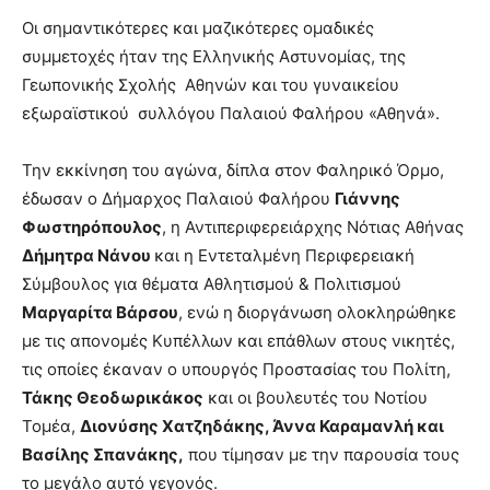
Οι σημαντικότερες και μαζικότερες ομαδικές
συμμετοχές ήταν της Ελληνικής Αστυνομίας, της
Γεωπονικής Σχολής Αθηνών και του γυναικείου
εξωραϊστικού συλλόγου Παλαιού Φαλήρου «Αθηνά».
Την εκκίνηση του αγώνα, δίπλα στον Φαληρικό Όρμο,
έδωσαν ο Δήμαρχος Παλαιού Φαλήρου
Γιάννης
Φωστηρόπουλος
, η Αντιπεριφερειάρχης Νότιας Αθήνας
Δήμητρα Νάνου
και η Εντεταλμένη Περιφερειακή
Σύμβουλος για θέματα Αθλητισμού & Πολιτισμού
Μαργαρίτα Βάρσου
, ενώ η διοργάνωση ολοκληρώθηκε
με τις απονομές Κυπέλλων και επάθλων στους νικητές,
τις οποίες έκαναν ο υπουργός Προστασίας του Πολίτη,
Τάκης Θεοδωρικάκος
και οι βουλευτές του Νοτίου
Τομέα,
Διονύσης Χατζηδάκης, Άννα Καραμανλή και
Βασίλης Σπανάκης,
που τίμησαν με την παρουσία τους
το μεγάλο αυτό γεγονός.