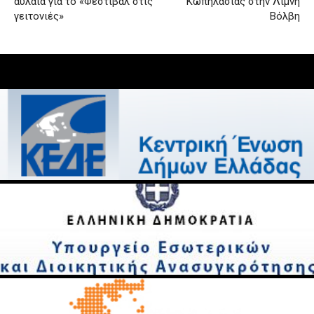
αυλαία για το «Φεστιβάλ στις
Κωπηλασίας στην Λίμνη
γειτονιές»
Βόλβη