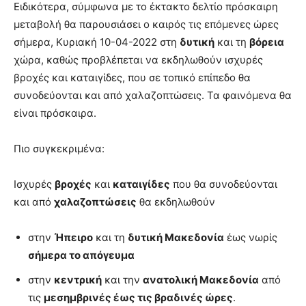
Ειδικότερα, σύμφωνα με το έκτακτο δελτίο πρόσκαιρη
μεταβολή θα παρουσιάσει ο καιρός τις επόμενες ώρες
σήμερα, Κυριακή 10-04-2022 στη
δυτική
και τη
βόρεια
χώρα, καθώς προβλέπεται να εκδηλωθούν ισχυρές
βροχές και καταιγίδες, που σε τοπικό επίπεδο θα
συνοδεύονται και από χαλαζοπτώσεις. Τα φαινόμενα θα
είναι πρόσκαιρα.
Πιο συγκεκριμένα:
Ισχυρές
βροχές
και
καταιγίδες
που θα συνοδεύονται
και από
χαλαζοπτώσεις
θα εκδηλωθούν
στην
Ήπειρο
και τη
δυτική Μακεδονία
έως νωρίς
σήμερα το απόγευμα
στην
κεντρική
και την
ανατολική Μακεδονία
από
τις
μεσημβρινές έως τις βραδινές ώρες
.