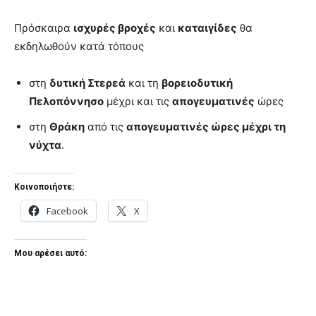
Πρόσκαιρα
ισχυρές βροχές
και
καταιγίδες
θα
εκδηλωθούν κατά τόπους
στη
δυτική Στερεά
και τη
βορειοδυτική
Πελοπόννησο
μέχρι και τις
απογευματινές
ώρες
στη
Θράκη
από τις
απογευματινές ώρες μέχρι τη
νύχτα
.
Κοινοποιήστε:
Facebook
X
Μου αρέσει αυτό: