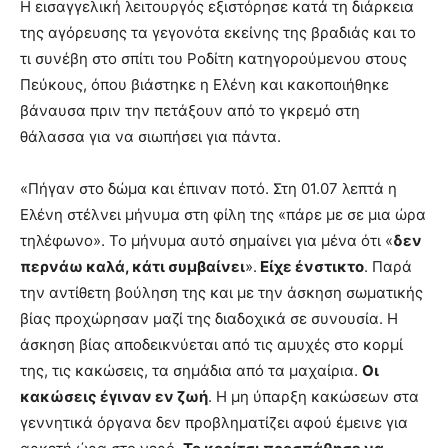
Η εισαγγελική λειτουργός εξιστόρησε κατά τη διάρκεια
της αγόρευσης τα γεγονότα εκείνης της βραδιάς και το
τι συνέβη στο σπίτι του Ροδίτη κατηγορούμενου στους
Πεύκους, όπου βιάστηκε η Ελένη και κακοποιήθηκε
βάναυσα πριν την πετάξουν από το γκρεμό στη
θάλασσα για να σιωπήσει για πάντα.
«Πήγαν στο δώμα και έπιναν ποτό. Στη 01.07 λεπτά η
Ελένη στέλνει μήνυμα στη φίλη της «πάρε με σε μια ώρα
τηλέφωνο». Το μήνυμα αυτό σημαίνει για μένα ότι «
δεν
περνάω καλά, κάτι συμβαίνει
».
Είχε ένστικτο
. Παρά
την αντίθετη βούληση της και με την άσκηση σωματικής
βίας προχώρησαν μαζί της διαδοχικά σε συνουσία. Η
άσκηση βίας αποδεικνύεται από τις αμυχές στο κορμί
της, τις κακώσεις, τα σημάδια από τα μαχαίρια.
Οι
κακώσεις έγιναν εν ζωή
. Η μη ύπαρξη κακώσεων στα
γεννητικά όργανα δεν προβληματίζει αφού έμεινε για