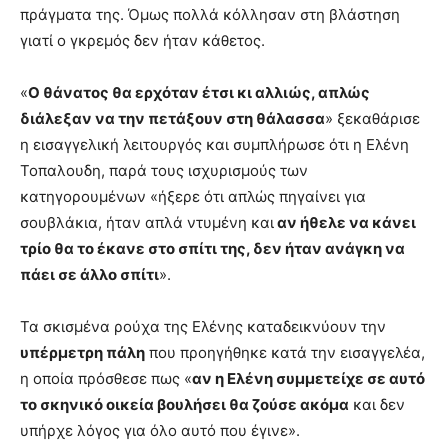
πράγματα της. Όμως πολλά κόλλησαν στη βλάστηση
γιατί ο γκρεμός δεν ήταν κάθετος.
«
Ο θάνατος θα ερχόταν έτσι κι αλλιώς, απλώς
διάλεξαν να την πετάξουν στη θάλασσα
» ξεκαθάρισε
η εισαγγελική λειτουργός και συμπλήρωσε ότι η Ελένη
Τοπαλουδη, παρά τους ισχυρισμούς των
κατηγορουμένων «ήξερε ότι απλώς πηγαίνει για
σουβλάκια, ήταν απλά ντυμένη και
αν ήθελε να κάνει
τρίο θα το έκανε στο σπίτι της, δεν ήταν ανάγκη να
πάει σε άλλο σπίτι
».
Τα σκισμένα ρούχα της Ελένης καταδεικνύουν την
υπέρμετρη πάλη
που προηγήθηκε κατά την εισαγγελέα,
η οποία πρόσθεσε πως «
αν η Ελένη συμμετείχε σε αυτό
το σκηνικό οικεία βουλήσει θα ζούσε ακόμα
και δεν
υπήρχε λόγος για όλο αυτό που έγινε».