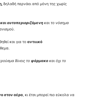
η,
δηλαδή περνάει από μόνη της χωρίς
 και αυτοπεριοριζόμενη
και το νόσημα
ανισμού.
ηθεί και για το
αντιιικό
όθεμα.
κρούσμα δίνεις το
φάρμακο
και όχι το
νο στον αέρα
, κι έτσι μπορεί πιο εύκολα να