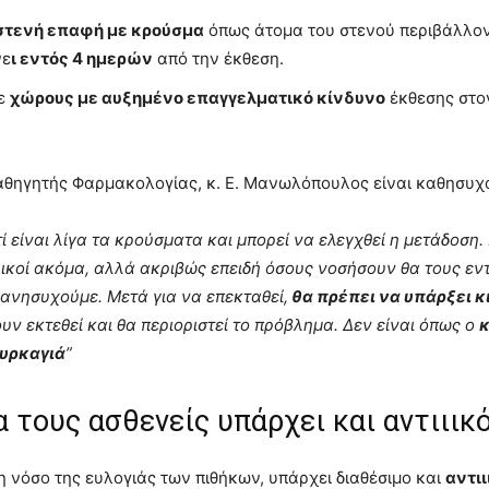
 στενή επαφή με κρούσμα
όπως άτομα του στενού περιβάλλον
νε
ι εντός 4 ημερών
από την έκθεση.
σε
χώρους με αυξημένο επαγγελματικό κίνδυνο
έκθεσης στον
Καθηγητής Φαρμακολογίας, κ. Ε. Μανωλόπουλος είναι καθησυχ
ατί είναι λίγα τα κρούσματα και μπορεί να ελεγχθεί η μετάδοση
ικοί ακόμα, αλλά ακριβώς επειδή όσους νοσήσουν θα τους εν
ανησυχούμε. Μετά για να επεκταθεί,
θα πρέπει να υπάρξει κ
υν εκτεθεί και θα περιοριστεί το πρόβλημα. Δεν είναι όπως ο
κ
υρκαγιά
”
α τους ασθενείς υπάρχει και αντιιι
 νόσο της ευλογιάς των πιθήκων, υπάρχει διαθέσιμο και
αντι