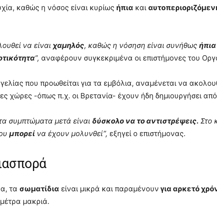
υχία, καθώς η νόσος είναι κυρίως
ήπια
και
αυτοπεριοριζόμεν
λουθεί να είναι
χαμηλός
, καθώς η νόσηση είναι συνήθως
ήπια
οτικότητα
”,
αναφέρουν συγκεκριμένα οι επιστήμονες του Οργ
γγελίας που προωθείται για τα εμβόλια, αναμένεται να ακολουθ
ες χώρες -όπως π.χ. οι Βρετανία- έχουν ήδη δημιουργήσει απ
ώτα συμπτώματα μετά είναι
δύσκολο να το αντιστρέψεις.
Στο 
που
μπορεί
να έχουν μολυνθεί”,
εξηγεί ο επιστήμονας.
διασπορά
να, τα
σωματίδια
είναι μικρά και παραμένουν
για αρκετό χρό
 μέτρα μακριά.