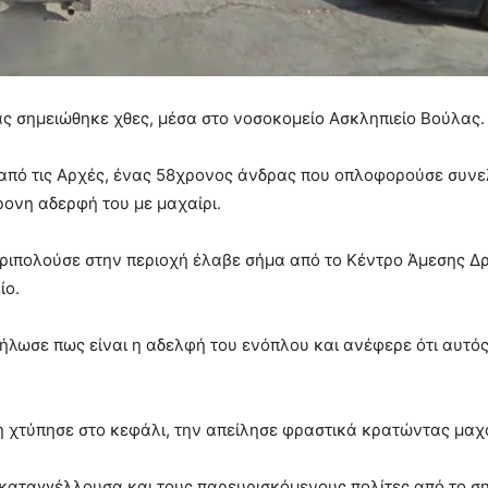
ας σημειώθηκε χθες, μέσα στο νοσοκομείο Ασκληπιείο Βούλας.
από τις Αρχές, ένας 58χρονος άνδρας που οπλοφορούσε συνε
ρονη αδερφή του με μαχαίρι.
εριπολούσε στην περιοχή έλαβε σήμα από το Κέντρο Άμεσης Δ
ίο.
ήλωσε πως είναι η αδελφή του ενόπλου και ανέφερε ότι αυτός
 χτύπησε στο κεφάλι, την απείλησε φραστικά κρατώντας μαχαί
καταγγέλλουσα και τους παρευρισκόμενους πολίτες από το σημ