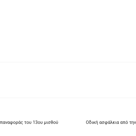
επαναφοράς του 13ου μισθού
Oδική ασφάλεια από τη