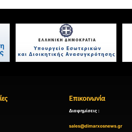
ίες
Επικοινωνία
Διαφημίσεις :
sales@dimarxosnews.gr