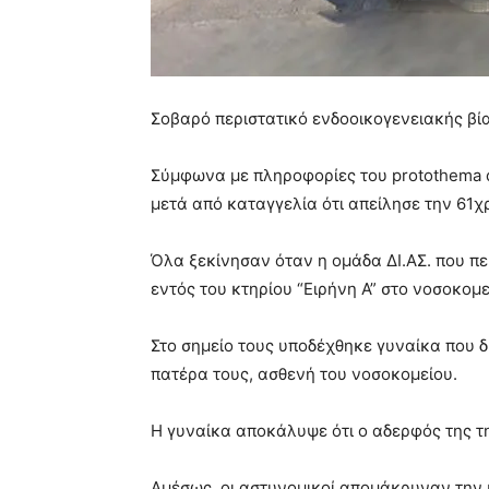
Σοβαρό περιστατικό ενδοοικογενειακής βί
Σύμφωνα με πληροφορίες του protothema 
μετά από καταγγελία ότι απείλησε την 61χ
Όλα ξεκίνησαν όταν η ομάδα ΔΙ.ΑΣ. που π
εντός του κτηρίου “Ειρήνη Α” στο νοσοκομε
Στο σημείο τους υποδέχθηκε γυναίκα που δ
πατέρα τους, ασθενή του νοσοκομείου.
Η γυναίκα αποκάλυψε ότι ο αδερφός της τη
Αμέσως, οι αστυνομικοί απομάκρυναν την 