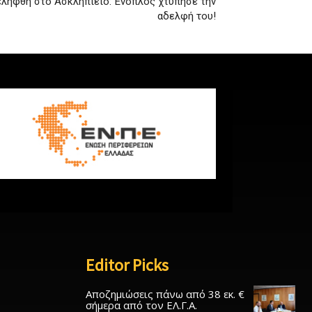
λήφθη στο Ασκληπιείο: Ένοπλος χτύπησε την
αδελφή του!
Editor Picks
Αποζημιώσεις πάνω από 38 εκ. €
σήμερα από τον ΕΛ.Γ.Α.