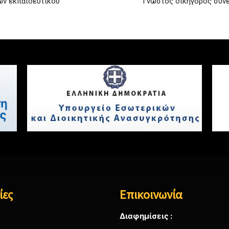
μών εκπαιδευτικού
Γνωστός δικηγόρος συνε
ίες
Επικοινωνία
Διαφημίσεις :