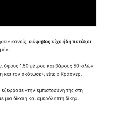
σει» κανείς,
ο έφηβος είχε ήδη πετάξει
μό».
ν, ύψους 1,50 μέτρου και βάρους 50 κιλών
η και τον σκότωσε», είπε ο Κράσνερ.
 εξέφρασε «την εμπιστοσύνη της στη
 μια δίκαιη και αμερόληπτη δίκη».