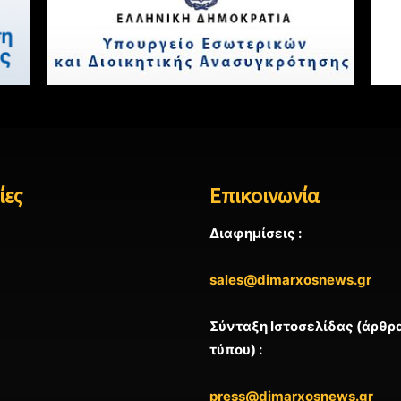
ίες
Επικοινωνία
Διαφημίσεις :
sales@dimarxosnews.gr
Σύνταξη Ιστοσελίδας (άρθρα
τύπου) :
press@dimarxosnews.gr