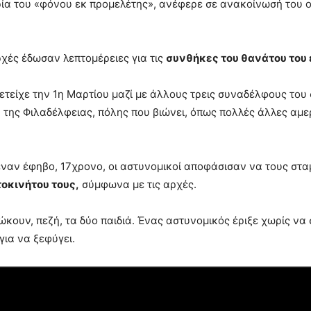
α του «φόνου εκ προμελέτης», ανέφερε σε ανακοίνωσή του ο 
ρχές έδωσαν λεπτομέρειες για τις
συνθήκες του θανάτου του
ετείχε την 1η Μαρτίου μαζί με άλλους τρεις συναδέλφους το
α της Φιλαδέλφειας, πόλης που βιώνει, όπως πολλές άλλες αμε
 έναν έφηβο, 17χρονο, οι αστυνομικοί αποφάσισαν να τους στ
οκινήτου τους,
σύμφωνα με τις αρχές.
ώκουν, πεζή, τα δύο παιδιά. Ένας αστυνομικός έριξε χωρίς να
για να ξεφύγει.