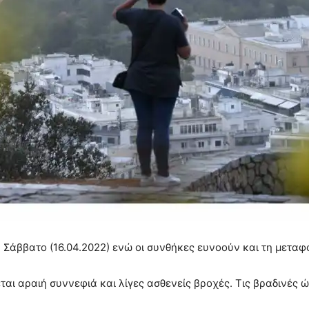
α Σάββατο (16.04.2022) ενώ οι συνθήκες ευνοούν και τη μετα
ι αραιή συννεφιά και λίγες ασθενείς βροχές. Τις βραδινές ώ