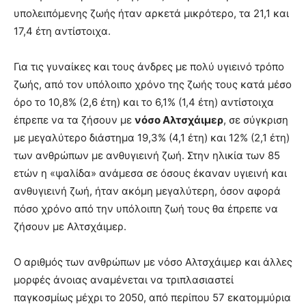
υπολειπόμενης ζωής ήταν αρκετά μικρότερο, τα 21,1 και
17,4 έτη αντίστοιχα.
Για τις γυναίκες και τους άνδρες με πολύ υγιεινό τρόπο
ζωής, από τον υπόλοιπο χρόνο της ζωής τους κατά μέσο
όρο το 10,8% (2,6 έτη) και το 6,1% (1,4 έτη) αντίστοιχα
έπρεπε να τα ζήσουν με
νόσο Αλτσχάιμερ
, σε σύγκριση
με μεγαλύτερο διάστημα 19,3% (4,1 έτη) και 12% (2,1 έτη)
των ανθρώπων με ανθυγιεινή ζωή. Στην ηλικία των 85
ετών η «ψαλίδα» ανάμεσα σε όσους έκαναν υγιεινή και
ανθυγιεινή ζωή, ήταν ακόμη μεγαλύτερη, όσον αφορά
πόσο χρόνο από την υπόλοιπη ζωή τους θα έπρεπε να
ζήσουν με Αλτσχάιμερ.
Ο αριθμός των ανθρώπων με νόσο Αλτσχάιμερ και άλλες
μορφές άνοιας αναμένεται να τριπλασιαστεί
παγκοσμίως μέχρι το 2050, από περίπου 57 εκατομμύρια