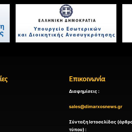
ίες
Επικοινωνία
Διαφημίσεις :
sales@dimarxosnews.gr
Σύνταξη Ιστοσελίδας (άρθρα
τύπου) :