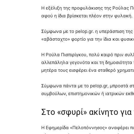
Η εξέλιξη της προφυλάκισης της Ρούλας Πι
αφού η ίδια βρίσκεται πλέον στην φυλακή.
Σύμφωνα με το pelop.gr. η υπεράσπιση της
«αβάσταχτο» φορτίο για την ίδια και φυσικ
Η Ρούλα Πισπιρίγκου, πολύ καιρό πριν συλ
αλλεπάληλα γεγονότα και τη δημοσιότητα π
μητέρα τους εισφέρει ένα σταθερό χρηματ
Σύμφωνα πάντα με το pelop.gr, μπροστά σ
συμβούλων, επιστημονικών ή ιατρικών εκθ
Στο «σφυρί» ακίνητο για
Η Εφημερίδα «Πελοπόννησος» αναφέρει πως 