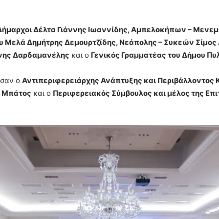
Δήμαρχοι Δέλτα Γιάννης Ιωαννίδης, Αμπελοκήπων – Μενεμέ
 Μελά Δημήτρης Δεμουρτζίδης, Νεάπολης – Συκεών Σίμος 
ννης Δαρδαμανέλης
και ο
Γενικός Γραμματέας του Δήμου Πυλ
ησαν ο
Αντιπεριφερειάρχης Ανάπτυξης και Περιβάλλοντος Κ
ς Μπάτος
και ο
Περιφερειακός Σύμβουλος και μέλος της Επ