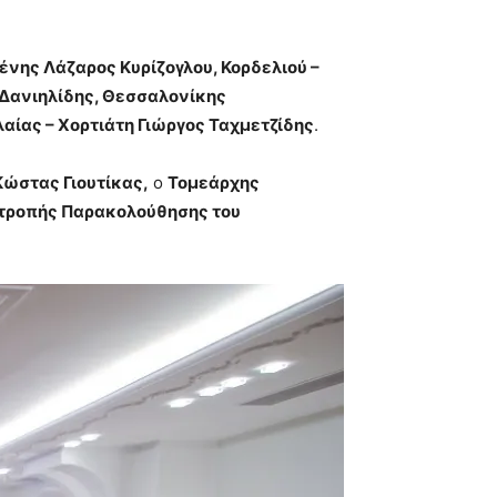
νης Λάζαρος Κυρίζογλου, Κορδελιού –
Δανιηλίδης, Θεσσαλονίκης
αίας – Χορτιάτη Γιώργος Ταχμετζίδης
.
ώστας Γιουτίκας,
ο
Τομεάρχης
ιτροπής Παρακολούθησης του