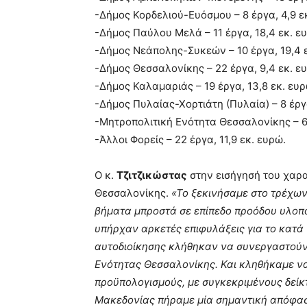
-Δήμος Κορδελιού-Ευόσμου – 8 έργα, 4,9 ε
-Δήμος Παύλου Μελά – 11 έργα, 18,4 εκ. ε
-Δήμος Νεάπολης-Συκεών – 10 έργα, 19,4 ε
-Δήμος Θεσσαλονίκης – 22 έργα, 9,4 εκ. ε
-Δήμος Καλαμαριάς – 19 έργα, 13,8 εκ. ευρ
-Δήμος Πυλαίας-Χορτιάτη (Πυλαία) – 8 έργα
-Μητροπολιτική Ενότητα Θεσσαλονίκης – 6 
-Άλλοι Φορείς – 22 έργα, 11,9 εκ. ευρώ.
Ο κ.
Τζιτζικώστας
στην εισήγησή του χαρα
Θεσσαλονίκης.
«Το ξεκινήσαμε στο τρέχων
βήματα μπροστά σε επίπεδο προόδου υλοπο
υπήρχαν αρκετές επιφυλάξεις για το κατά 
αυτοδιοίκησης κλήθηκαν να συνεργαστούν
Ενότητας Θεσσαλονίκης. Και κληθήκαμε να
προϋπολογισμούς, με συγκεκριμένους δείκ
Μακεδονίας πήραμε μία σημαντική απόφασ