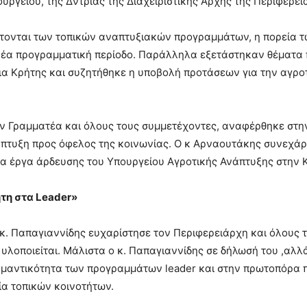
ουργείου, της Δντριας της Διαχειριστικής Αρχής της Περιφέρε
τονται των τοπικών αναπτυξιακών προγραμμάτων, η πορεία 
ν νέα προγραμματική περίοδο. Παράλληλα εξετάστηκαν θέματα
α Κρήτης και συζητήθηκε η υποβολή προτάσεων για την αγροτ
ν Γραμματέα και όλους τους συμμετέχοντες, αναφέρθηκε στη
άπτυξη προς όφελος της κοινωνίας. Ο κ Αρναουτάκης συνεχάρ
α έργα άρδευσης του Υπουργείου Αγροτικής Ανάπτυξης στην 
τη στα Leader»
κ. Παπαγιαννίδης ευχαρίστησε τον Περιφερειάρχη και όλους 
 υλοποιείται. Μάλιστα ο κ. Παπαγιαννίδης σε δήλωσή του ,αλ
ημαντικότητα των προγραμμάτων leader και στην πρωτοπόρα 
α τοπικών κοινοτήτων.