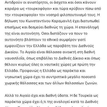
Αντιδρούν οι ανιστόρητοι, οι άσχετοι και όσοι κάνουν
καριέρα ως «τουρκοφάγοι» και τώρα κρύβουν πίσω από
την «τουρκοφαγία» τον νοσηρό φιλοπουτινισμό τους. Η
δήλωση του Κωνσταντίνου Καραμανλή έχει διατυπωθεί
επισήμως και δεσμεύει διεθνώς τη χώρα. Η επανάληψή
της είναι αυτονόητη. Οσοι διστάζουν να πουν το
αυτονόητο βλάπτουν το εθνικό συμφέρον γιατί
εμφανίζουν την Ελλάδα ως παραβάτη του Διεθνούς
Δικαίου. Το Αιγαίο είναι θάλασσα ανοικτή στη διεθνή
ναυσιπλοΐα, όπως επιβάλλει το Διεθνές Δίκαιο και όπως
θέλουν κυρίως όλες οι ναυτικές χώρες με πρώτη την
Ελλάδα. Προφανώς η Ελλάδα ως παράκτια και
νησιωτική χώρα έχει το συντριπτικά μεγάλο ποσοστό
χωρικής θάλασσας και των άλλων θαλασσίων ζωνών.
Αλλά το Αιγαίο έχει και διεθνή ύδατα. Η δε Τουρκία ως
παράκτια χώρα έχει ό,τι της αναλογεί κατά το Διεθνές