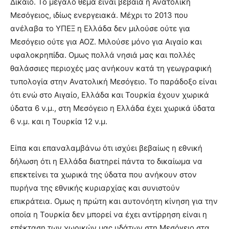
Δίκαιο. Το μεγάλο θέμα είναι βέβαια η Ανατολική
Μεσόγειος, ιδίως ενεργειακά. Μέχρι το 2013 που
ανέλαβα το ΥΠΕΞ η Ελλάδα δεν μιλούσε ούτε για
Μεσόγειο ούτε για ΑΟΖ. Μιλούσε μόνο για Αιγαίο και
υφαλοκρηπίδα. Ομως πολλά νησιά μας και πολλές
θαλάσσιες περιοχές μας ανήκουν κατά τη γεωγραφική
τυπολογία στην Ανατολική Μεσόγειο. Το παράδοξο είναι
ότι ενώ στο Αιγαίο, Ελλάδα και Τουρκία έχουν χωρικά
ύδατα 6 ν.μ., στη Μεσόγειο η Ελλάδα έχει χωρικά ύδατα
6 ν.μ. και η Τουρκία 12 ν.μ.
Είπα και επαναλαμβάνω ότι ισχύει βεβαίως η εθνική
δήλωση ότι η Ελλάδα διατηρεί πάντα το δικαίωμα να
επεκτείνει τα χωρικά της ύδατα που ανήκουν στον
πυρήνα της εθνικής κυριαρχίας και συνιστούν
επικράτεια. Ομως η πρώτη και αυτονόητη κίνηση για την
οποία η Τουρκία δεν μπορεί να έχει αντίρρηση είναι η
επέκταση των χωρικών μας υδάτων στη Μεσόγειο στα