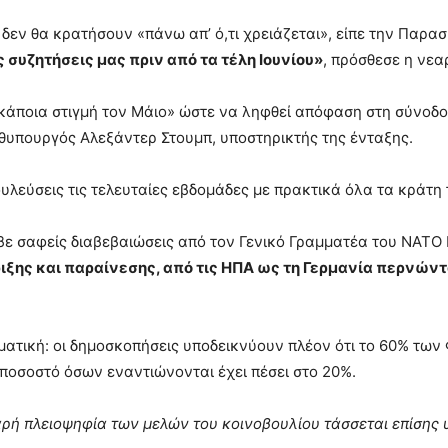
 δεν θα κρατήσουν «πάνω απ’ ό,τι χρειάζεται», είπε την Παρ
συζητήσεις μας πριν από τα τέλη Ιουνίου»
, πρόσθεσε η νε
κάποια στιγμή τον Μάιο» ώστε να ληφθεί απόφαση στη σύνοδο
θυπουργός Αλεξάντερ Στουμπ, υποστηρικτής της ένταξης.
ουλεύσεις τις τελευταίες εβδομάδες με πρακτικά όλα τα κράτ
αβε σαφείς διαβεβαιώσεις από τον Γενικό Γραμματέα του NATO
ιξης και παραίνεσης, από τις ΗΠΑ ως τη Γερμανία περνώντ
ματική: οι δημοσκοπήσεις υποδεικνύουν πλέον ότι το 60% των
ο ποσοστό όσων εναντιώνονται έχει πέσει στο 20%.
αρή πλειοψηφία των μελών του κοινοβουλίου τάσσεται επίσης 