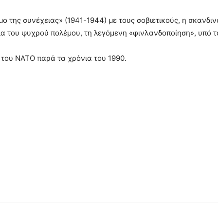
ο της συνέχειας» (1941-1944) με τους σοβιετικούς, η σκανδι
ια του ψυχρού πολέμου, τη λεγόμενη «φινλανδοποίηση», υπό 
ς του NATO παρά τα χρόνια του 1990.