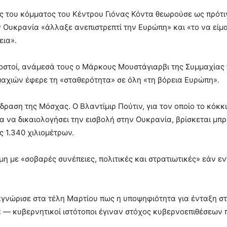
ς του κόμματος του Κέντρου Γιόνας Κόντα θεωρούσε ως πρότι
ν Ουκρανία «άλλαξε ανεπιστρεπτί την Ευρώπη» και «το να εί
εια».
οστοί, ανάμεσά τους ο Μάρκους Μουστάγιαρβι της Συμμαχίας τη
μαχιών έφερε τη «σταθερότητα» σε όλη «τη βόρεια Ευρώπη».
ίδραση της Μόσχας. Ο Βλαντίμιρ Πούτιν, για τον οποίο το κόκ
α να δικαιολογήσει την εισβολή στην Ουκρανία, βρίσκεται μπ
 1.340 χιλιομέτρων.
λμη με «σοβαρές συνέπειες, πολιτικές και στρατιωτικές» εάν 
αγνώρισε στα τέλη Μαρτίου πως η υποψηφιότητα για ένταξη σ
 — κυβερνητικοί ιστότοποι έγιναν στόχος κυβερνοεπιθέσεων