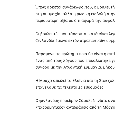
Όπως αρκετοί συνάδελφοί του, ο βουλευτή
στη συμμαχία, αλλά η ρωσική εισβολή στη
περισσότερη αξία σε ό,τι αφορά την ασφάλ
Οι βουλευτές που τάσσονται κατά είναι λιγ
Φινλανδία έμεινε εκτός στρατιωτικών συμ
Παραμένει το ερώτημα ποια θα είναι η αντ
ένας από τους λόγους που επικαλέστηκε γι
σύνορα με την Ατλαντική Συμμαχία, μήκους
Η Μόσχα απειλεί το Ελσίνκι και τη Στοκχό
επανέλαβε τις τελευταίες εβδομάδες.
Ο φινλανδός πρόεδρος Σάουλι Νιινίστε αν
«παρορμητικές» αντιδράσεις από τη Μόσχα