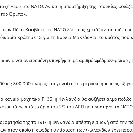
ταξη νέου στο NATO. Αν και η υποστήριξη της Τουρκίας μοιάζε
κτορ Όρμπαν.
κών Πέκα Χααβίστο, το NATO λέει πως χρειάζονται από τέσσ
ιαδικασία κράτησε 13 για τη Βόρεια Μακεδονία, το κράτος που
ατοίκων είναι ονειρεμένη υποψήφια, με αριθμόεφέδρων-ρεκόρ 
 ως 300.000 άνδρες και γυναίκες σε μερικές ημέρες», εξηγεί
ερικανικά μαχητικά F-35, η Φινλανδία θα αυξήσει αλματωδώς,
κεται πάνω από το όριο του 2% του ΑΕΠ που συστήνει το NATO
ξαρτησία της το 1917, η Φινλανδία υπέστη εισβολή από την πά
νών στον οποίο η σφοδρή αντίσταση των Φινλανδών έχει παρα