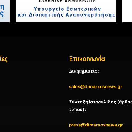
ίες
Επικοινωνία
Διαφημίσεις :
sales@dimarxosnews.gr
Σύνταξη Ιστοσελίδας (άρθρα
τύπου) :
press@dimarxosnews.gr