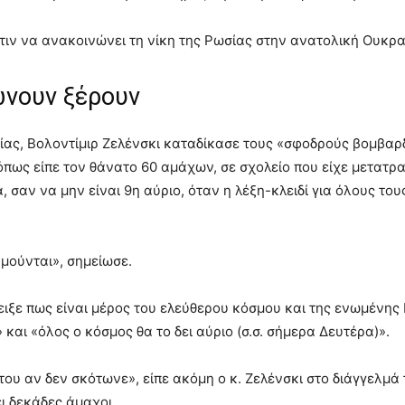
τιν να ανακοινώνει τη νίκη της Ρωσίας στην ανατολική Ουκρα
ώνουν ξέρουν
νίας, Βολοντίμιρ Ζελένσκι καταδίκασε τους «σφοδρούς βομβαρ
πως είπε τον θάνατο 60 αμάχων, σε σχολείο που είχε μετατρα
 σαν να μην είναι 9η αύριο, όταν η λέξη-κλειδί για όλους τ
μούνται», σημείωσε.
ειξε πως είναι μέρος του ελεύθερου κόσμου και της ενωμέν
 και «όλος ο κόσμος θα το δει αύριο (σ.σ. σήμερα Δευτέρα)».
του αν δεν σκότωνε», είπε ακόμη ο κ. Ζελένσκι στο διάγγελμά
ι δεκάδες άμαχοι.