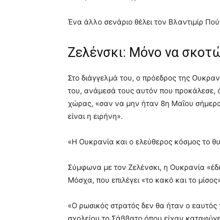
Ένα άλλο σενάριο θέλει τον Βλαντιμίρ Πού
Ζελένσκι: Μόνο να σκοτ
Στο διάγγελμά του, ο πρόεδρος της Ουκρα
του, ανάμεσά τους αυτόν που προκάλεσε, ό
χώρας, «σαν να μην ήταν 8η Μαΐου σήμερα,
είναι η ειρήνη».
«Η Ουκρανία και ο ελεύθερος κόσμος το θυ
Σύμφωνα με τον Ζελένσκι, η Ουκρανία «έδ
Μόσχα, που επιλέγει «το κακό και το μίσος»
«Ο ρωσικός στρατός δεν θα ήταν ο εαυτός 
σχολείου το Σάββατο όπου είχαν καταφύγε