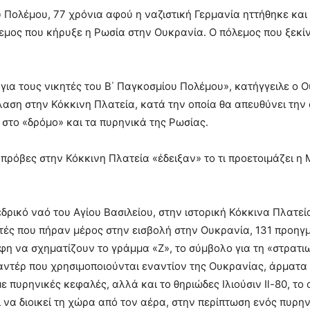
υ Πολέμου, 77 χρόνια αφού η ναζιστική Γερμανία ηττήθηκε κ
λεμος που κήρυξε η Ρωσία στην Ουκρανία. Ο πόλεμος που ξεκίνη
για τους νικητές του Β΄ Παγκοσμίου Πολέμου», κατήγγειλε ο 
αση στην Κόκκινη Πλατεία, κατά την οποία θα απευθύνει την ο
 στο «δρόμο» και τα πυρηνικά της Ρωσίας.
 πρόβες στην Κόκκινη Πλατεία «έδειξαν» το τι προετοιμάζει η
δρικό ναό του Αγίου Βασιλείου, στην ιστορική Κόκκινα Πλατε
στές που πήραν μέρος στην εισβολή στην Ουκρανία, 131 προηγ
η να σχηματίζουν το γράμμα «Z», το σύμβολο για τη «στρατιω
καντέρ που χρησιμοποιούνται εναντίον της Ουκρανίας, άρματα
 πυρηνικές κεφαλές, αλλά και το θηριώδες Ιλιούσιν Il-80, το ο
 να διοικεί τη χώρα από τον αέρα, στην περίπτωση ενός πυρη