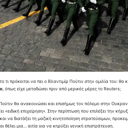
ο τι πρόκειται να πει ο Βλαντιμίρ Πούτιν στην ομιλία του: θα
ια
, όπως είχε μεταδώσει πριν από μερικές μέρες τo Reuters;
ρ Πούτιν θα ανακοινώσει και επισήμως τον πόλεμο στην Ουκραν
ει «ειδική επιχείρηση». Στην περίπτωση που επιλέξει την κήρυξ
 και να διατάξει τη μαζική κινητοποίηση στρατεύσιμων, προκε
αι θέλει μια… αιτία για να κηρύξει γενική επιστράτευση.