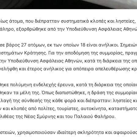
ίως άτομα, που διέπρατταν συστηματικά κλοπές και ληστείες
 Φάληρο, εξαρθρώθηκε από την Υποδιεύθυνση Ασφάλειας Αθηνώ
σε βάρος 27 ατόμων, εκ των οποίων 18 είναι ανήλικοι. Σημειώ
αστημάτων Κράτησης. Για την αποδόμηση της συμμορίας, πραγμ
την Υποδιεύθυνση Ασφάλειας Αθηνών, κατά τη διάρκεια της οπ
συνελήφθη και έτερος ανήλικος για απόπειρα απελευθέρωσης κ
θηκε πολύμηνη ενδελεχής έρευνα, κατά τη διάρκεια της οποί
θηκαν τα μέλη της. Όπως διαπιστώθηκε, η δράση της συμμορία
λλαγή της σύνθεσής της κάθε φορά και διέπρατταν: ληστείες 
και κλοπές από πολίτες, τουρίστες, αυτοκίνητα, καταστήματα
λλιθέας της Νέας Σμύρνης και του Παλαιού Φαλήρου.
ηστειών, χρησιμοποιούσαν ιδιαίτερη σκληρότητα και αφαιρούσ